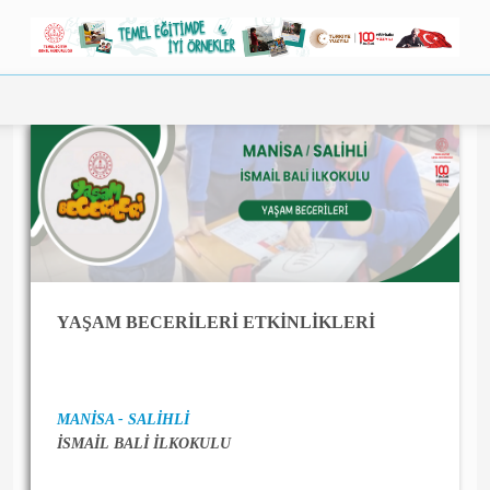
Filtrelemeye göre aşağıdaki sonuçlar
gösteriliyor.
YAŞAM BECERİLERİ ETKİNLİKLERİ
MANİSA - SALİHLİ
İSMAİL BALİ İLKOKULU